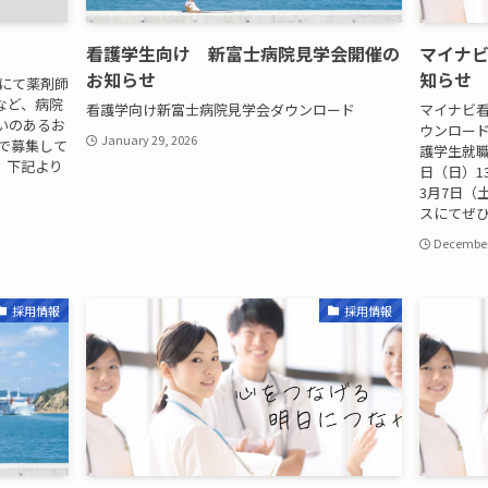
看護学生向け 新富士病院見学会開催の
マイナ
お知らせ
知らせ
院にて薬剤師
など、病院
看護学向け新富士病院見学会ダウンロード
マイナビ
いのあるお
ウンロード
January 29, 2026
で募集して
護学生就職
、下記より
日（日）13
3月7日（土
スにてぜひ当
December
採用情報
採用情報