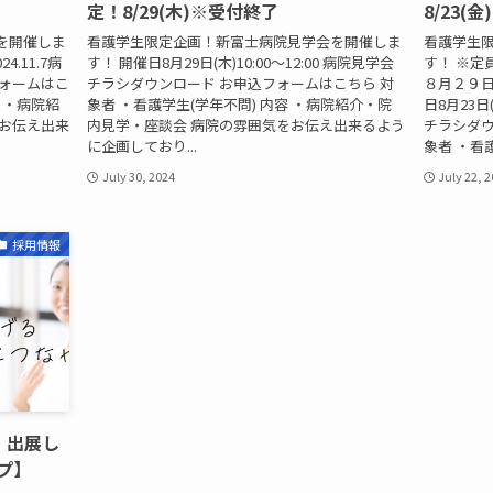
定！8/29(木)※受付終了
8/23(
を開催しま
看護学生限定企画！新富士病院見学会を開催しま
看護学生
24.11.7病
す！ 開催日8月29日(木)10:00～12:00 病院見学会
す！ ※
フォームはこ
チラシダウンロード お申込フォームはこちら 対
８月２９日
容 ・病院紹
象者 ・看護学生(学年不問) 内容 ・病院紹介・院
日8月23日(
をお伝え出来
内見学・座談会 病院の雰囲気をお伝え出来るよう
チラシダウ
に企画しており...
象者 ・看護
July 30, 2024
July 22, 
採用情報
 出展し
ップ】