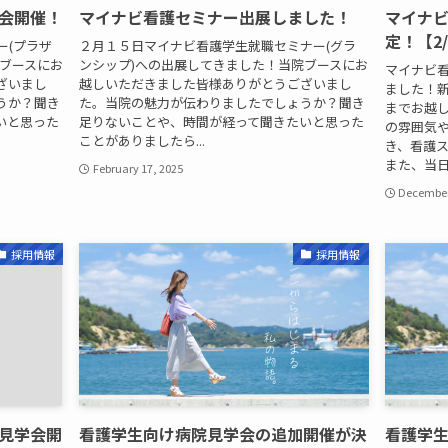
会開催！
マイナビ看護セミナー出展しました！
マイナビ
定！【2/
ー(プラザ
２月１５日マイナビ看護学生就職セミナー(グラ
院ブースにお
ンシップ)への出展してきました！当院ブースにお
マイナビ
ざいまし
越しいただきました皆様ありがとうございまし
ました！
うか？聞き
た。当院の魅力が伝わりましたでしょうか？聞き
までお越
いと思った
足りないことや、時間が経って聞きたいと思った
の雰囲気
ことがありましたら...
き、看護
また、当日
February 17, 2025
December
採用情報
採用情報
見学会開
看護学生向け病院見学会の追加開催が決
看護学